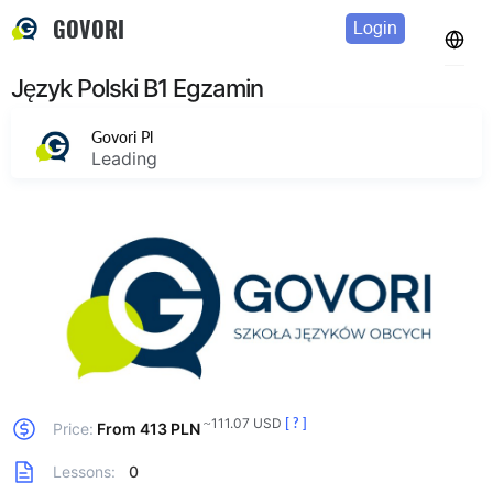
GOVORI
Login
Język Polski В1 Egzamin
Govori Pl
Leading
~111.07 USD
[ ? ]
Price:
From 413 PLN
Lessons:
0